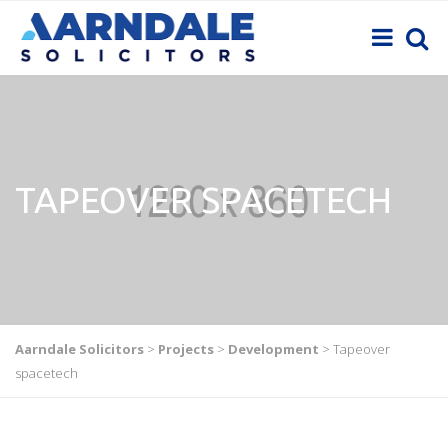
TAPEOVER SPACETECH
Aarndale Solicitors
>
Projects
>
Development
>
Tapeover
spacetech